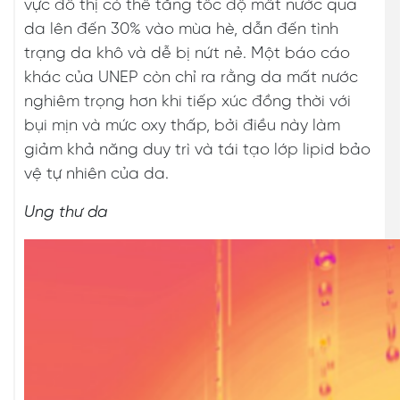
vực đô thị có thể tăng tốc độ mất nước qua
da lên đến 30% vào mùa hè, dẫn đến tình
trạng da khô và dễ bị nứt nẻ. Một báo cáo
khác của UNEP còn chỉ ra rằng da mất nước
nghiêm trọng hơn khi tiếp xúc đồng thời với
bụi mịn và mức oxy thấp, bởi điều này làm
giảm khả năng duy trì và tái tạo lớp lipid bảo
vệ tự nhiên của da.
Ung thư da