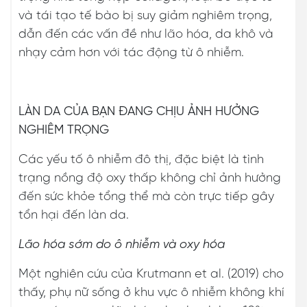
và tái tạo tế bào bị suy giảm nghiêm trọng,
dẫn đến các vấn đề như lão hóa, da khô và
nhạy cảm hơn với tác động từ ô nhiễm.
LÀN DA CỦA BẠN ĐANG CHỊU ẢNH HƯỞNG
NGHIÊM TRỌNG
Các yếu tố ô nhiễm đô thị, đặc biệt là tình
trạng nồng độ oxy thấp không chỉ ảnh hưởng
đến sức khỏe tổng thể mà còn trực tiếp gây
tổn hại đến làn da.
Lão hóa sớm do ô nhiễm và oxy hóa
Một nghiên cứu của Krutmann et al. (2019) cho
thấy, phụ nữ sống ở khu vực ô nhiễm không khí