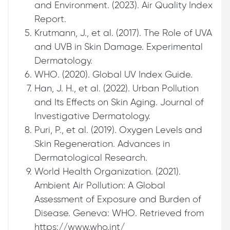
and Environment. (2023). Air Quality Index
Report.
Krutmann, J., et al. (2017). The Role of UVA
and UVB in Skin Damage. Experimental
Dermatology.
WHO. (2020). Global UV Index Guide.
Han, J. H., et al. (2022). Urban Pollution
and Its Effects on Skin Aging. Journal of
Investigative Dermatology.
Puri, P., et al. (2019). Oxygen Levels and
Skin Regeneration. Advances in
Dermatological Research.
World Health Organization. (2021).
Ambient Air Pollution: A Global
Assessment of Exposure and Burden of
Disease. Geneva: WHO. Retrieved from
https://www.who.int/