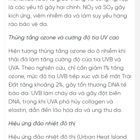
là các yếu tố gây hại chính. NO₂ và SO₂ gây
kích ứng, viêm nhiễm da và làm suy yếu hàng
rào bảo vệ da.
Thủng tầng ozone và cường độ tia UV cao
Hiện tượng thủng tầng ozone do ô nhiễm khí
thải đã làm tăng cường độ của tia UVB và
UVA. Theo nghiên cứu, chỉ cần giảm 1% tầng
ozone, mức độ tia UVB tiếp xúc với bề mặt Trái
Đất tăng khoảng 2%, gây tổn thương DNA tế
bào da. UVB làm cháy da và gây đột biến
DNA, trong khi UVA phá hủy collagen và
elastin, dẫn đến lão hóa da và ung thư da.
Hiệu ứng đảo nhiệt đô thị
Hiệu ứng đảo nhiệt đô thị (Urban Heat Island