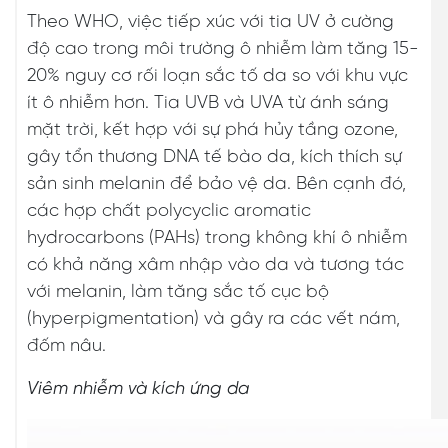
Theo WHO, việc tiếp xúc với tia UV ở cường
độ cao trong môi trường ô nhiễm làm tăng 15-
20% nguy cơ rối loạn sắc tố da so với khu vực
ít ô nhiễm hơn. Tia UVB và UVA từ ánh sáng
mặt trời, kết hợp với sự phá hủy tầng ozone,
gây tổn thương DNA tế bào da, kích thích sự
sản sinh melanin để bảo vệ da. Bên cạnh đó,
các hợp chất polycyclic aromatic
hydrocarbons (PAHs) trong không khí ô nhiễm
có khả năng xâm nhập vào da và tương tác
với melanin, làm tăng sắc tố cục bộ
(hyperpigmentation) và gây ra các vết nám,
đốm nâu.
Viêm nhiễm và kích ứng da