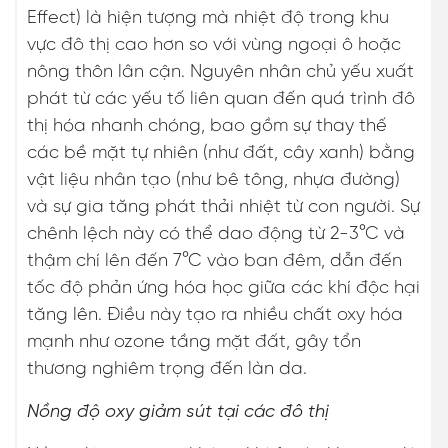
Effect) là hiện tượng mà nhiệt độ trong khu
vực đô thị cao hơn so với vùng ngoại ô hoặc
nông thôn lân cận. Nguyên nhân chủ yếu xuất
phát từ các yếu tố liên quan đến quá trình đô
thị hóa nhanh chóng, bao gồm sự thay thế
các bề mặt tự nhiên (như đất, cây xanh) bằng
vật liệu nhân tạo (như bê tông, nhựa đường)
và sự gia tăng phát thải nhiệt từ con người. Sự
chênh lệch này có thể dao động từ 2-3°C và
thậm chí lên đến 7°C vào ban đêm, dẫn đến
tốc độ phản ứng hóa học giữa các khí độc hại
tăng lên. Điều này tạo ra nhiều chất oxy hóa
mạnh như ozone tầng mặt đất, gây tổn
thương nghiêm trọng đến làn da.
Nồng độ oxy giảm sút tại các đô thị