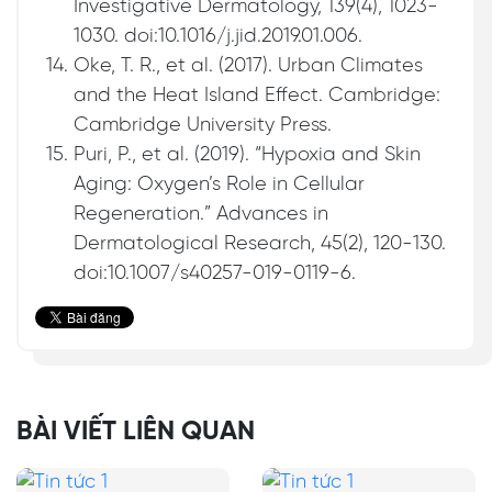
Investigative Dermatology, 139(4), 1023-
1030. doi:10.1016/j.jid.2019.01.006.
Oke, T. R., et al. (2017). Urban Climates
and the Heat Island Effect. Cambridge:
Cambridge University Press.
Puri, P., et al. (2019). “Hypoxia and Skin
Aging: Oxygen’s Role in Cellular
Regeneration.” Advances in
Dermatological Research, 45(2), 120-130.
doi:10.1007/s40257-019-0119-6.
BÀI VIẾT LIÊN QUAN