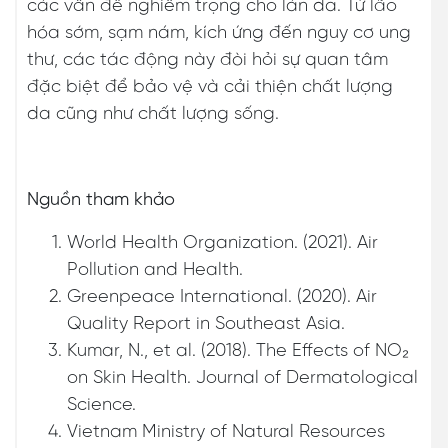
các vấn đề nghiêm trọng cho làn da. Từ lão
hóa sớm, sạm nám, kích ứng đến nguy cơ ung
thư, các tác động này đòi hỏi sự quan tâm
đặc biệt để bảo vệ và cải thiện chất lượng
da cũng như chất lượng sống.
Nguồn tham khảo
World Health Organization. (2021). Air
Pollution and Health.
Greenpeace International. (2020). Air
Quality Report in Southeast Asia.
Kumar, N., et al. (2018). The Effects of NO₂
on Skin Health. Journal of Dermatological
Science.
Vietnam Ministry of Natural Resources