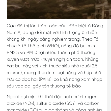
Các đô thị lớn trên toàn cầu, đặc biệt ở Đông
Nam Á, đang đối mặt với tình trạng ô nhiễm
không khí ngày càng nghiêm trọng. Theo Tổ
chức Y tế Thế giới (WHO), nồng độ bụi mịn
PM2.5 và PM10 tại nhiều thành phố thường
xuyên vượt mức khuyến nghị an toàn. Những
hạt bụi này, với kích thước siêu nhỏ (dưới 2.5
micron), mang theo kim loại nặng và hợp chất
hữu cơ độc hại (PAHs), có khả năng xâm nhập
sâu vào da, gây tổn thương tế bào.
Ngoài bụi mịn, khí thải độc hại như nitrogen
dioxide (NO₂), sulfur dioxide (SO₂), và carbon
monoxide (CO) từ giao thông và công nghiệp