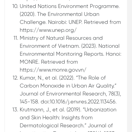
United Nations Environment Programme.
(2020). The Environmental Urban
Challenge. Nairobi: UNEP. Retrieved from
https://www.unep.org/
Ministry of Natural Resources and
Environment of Vietnam. (2023). National
Environmental Monitoring Reports. Hanoi:
MONRE. Retrieved from
https://www.monre.gov.vn/
Kumar, N., et al. (2022). “The Role of
Carbon Monoxide in Urban Air Quality.”
Journal of Environmental Research, 78(3),
145-158. doi:10.1016/j.envres.2022.113456.
Krutmann, J., et al. (2019). “Urbanization
and Skin Health: Insights from
Dermatological Research.” Journal of