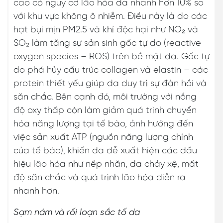
cao có nguy cơ lão hóa da nhanh hơn 10% so
với khu vực không ô nhiễm. Điều này là do các
hạt bụi mịn PM2.5 và khí độc hại như NO₂ và
SO₂ làm tăng sự sản sinh gốc tự do (reactive
oxygen species – ROS) trên bề mặt da. Gốc tự
do phá hủy cấu trúc collagen và elastin – các
protein thiết yếu giúp da duy trì sự đàn hồi và
săn chắc. Bên cạnh đó, môi trường với nồng
độ oxy thấp còn làm giảm quá trình chuyển
hóa năng lượng tại tế bào, ảnh hưởng đến
việc sản xuất ATP (nguồn năng lượng chính
của tế bào), khiến da dễ xuất hiện các dấu
hiệu lão hóa như nếp nhăn, da chảy xệ, mất
độ săn chắc và quá trình lão hóa diễn ra
nhanh hơn.
Sạm nám và rối loạn sắc tố da