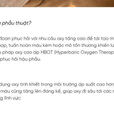
u phẫu thuật?
đoạn phục hồi với nhu cầu oxy tăng cao để tái tạo m
g hợp, tuần hoàn máu kém hoặc mô tổn thương khiến 
 liệu pháp oxy cao áp HBOT (Hyperbaric Oxygen Thera
phục hồi hậu phẫu.
ng oxy tinh khiết trong môi trường áp suất cao hơn 
 máu cũng tăng lên đáng kể, giúp oxy đi sâu tới các
 lĩnh vực: