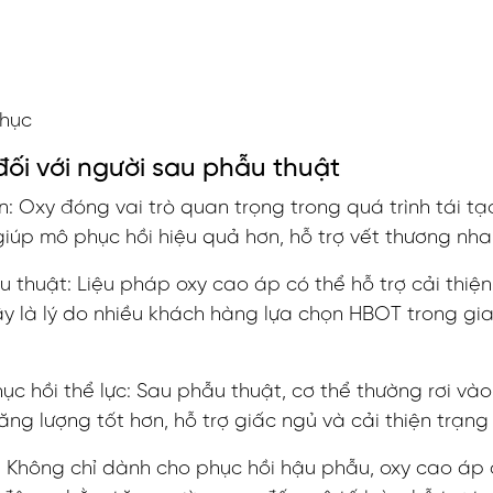
phục
đối với người sau phẫu thuật
n: Oxy đóng vai trò quan trọng trong quá trình tái tạ
iúp mô phục hồi hiệu quả hơn, hỗ trợ vết thương nha
u thuật: Liệu pháp oxy cao áp có thể hỗ trợ cải thi
y là lý do nhiều khách hàng lựa chọn HBOT trong gi
c hồi thể lực: Sau phẫu thuật, cơ thể thường rơi vào
ng lượng tốt hơn, hỗ trợ giấc ngủ và cải thiện trạng 
: Không chỉ dành cho phục hồi hậu phẫu, oxy cao áp 