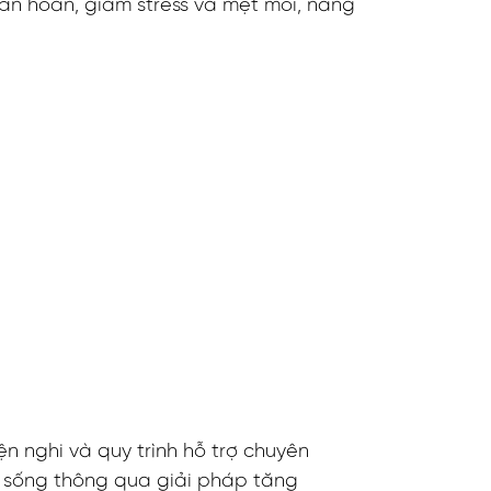
n hoàn, giảm stress và mệt mỏi, nâng
n nghi và quy trình hỗ trợ chuyên
g sống thông qua giải pháp tăng