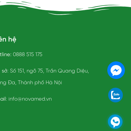
ên hệ
line:
0888 515 175
ụ sở
: Số 151, ngõ 75, Trần Quang Diệu,
ng Đa, Thành phố Hà Nội
ail
: info@novamed.vn