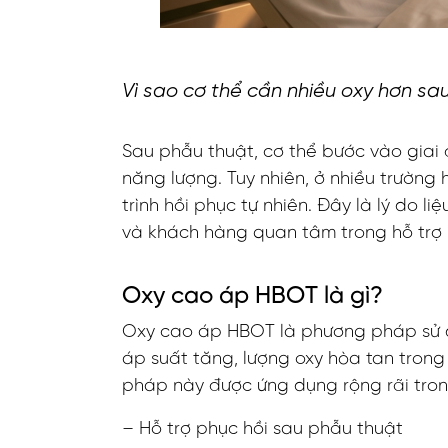
Vì sao cơ thể cần nhiều oxy hơn sa
Sau phẫu thuật, cơ thể bước vào giai 
năng lượng. Tuy nhiên, ở nhiều trườn
trình hồi phục tự nhiên. Đây là lý do
và khách hàng quan tâm trong hỗ trợ 
Oxy cao áp HBOT là gì?
Oxy cao áp HBOT là phương pháp sử dụ
áp suất tăng, lượng oxy hòa tan trong
pháp này được ứng dụng rộng rãi trong
– Hỗ trợ phục hồi sau phẫu thuật