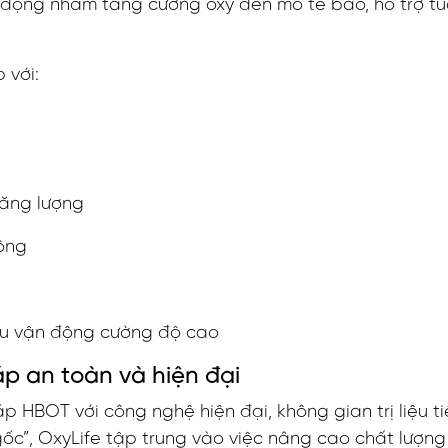
động nhằm tăng cường oxy đến mô tế bào, hỗ trợ tuầ
 với:
năng lượng
ộng
sau vận động cường độ cao
áp an toàn và hiện đại
 HBOT với công nghệ hiện đại, không gian trị liệu tiệ
gốc”, OxyLife tập trung vào việc nâng cao chất lượn