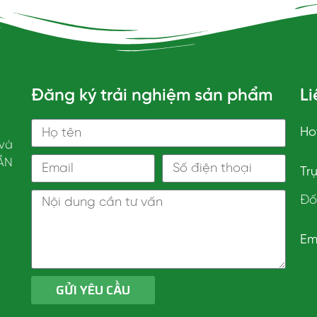
Đăng ký trải nghiệm sản phẩm
Li
Hot
và
ẦN
Tr
Đố
Em
GỬI YÊU CẦU